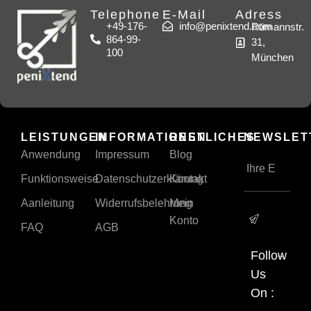
Telephone
E-Mail
Adress
+49-176-
info@penixtend.com
Rümannstr.
864-99-
31,
100
München
LEISTUNGEN
INFORMATIONEN
RESTLICHES
NEWSLET
Anwendung
Impressum
Blog
Funktionsweise
Datenschutzerklärung
Kontakt
Aanleitung
Widerrufsbelehrung
Mein
Konto
FAQ
AGB
Follow
Us
On :