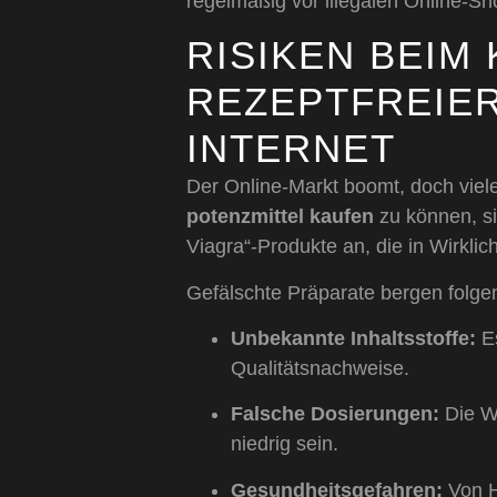
regelmäßig vor illegalen Online-Sh
RISIKEN BEIM
REZEPTFREIER
INTERNET
Der Online-Markt boomt, doch viel
potenzmittel kaufen
zu können, si
Viagra“-Produkte an, die in Wirklic
Gefälschte Präparate bergen folge
Unbekannte Inhaltsstoffe:
Es
Qualitätsnachweise.
Falsche Dosierungen:
Die Wi
niedrig sein.
Gesundheitsgefahren:
Von H