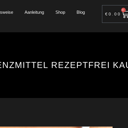
0
nsweise
Aanleitung
Shop
Blog
€
0.00
ENZMITTEL REZEPTFREI KA