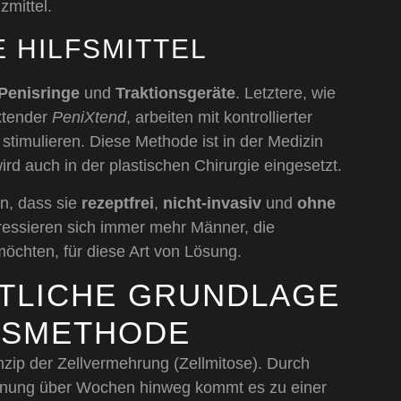
zmittel.
 HILFSMITTEL
Penisringe
und
Traktionsgeräte
. Letztere, wie
xtender
PeniXtend
, arbeiten mit kontrollierter
imulieren. Diese Methode ist in der Medizin
ird auch in der plastischen Chirurgie eingesetzt.
in, dass sie
rezeptfrei
,
nicht-invasiv
und
ohne
ressieren sich immer mehr Männer, die
möchten, für diese Art von Lösung.
TLICHE GRUNDLAGE
NSMETHODE
inzip der Zellvermehrung (Zellmitose). Durch
annung über Wochen hinweg kommt es zu einer