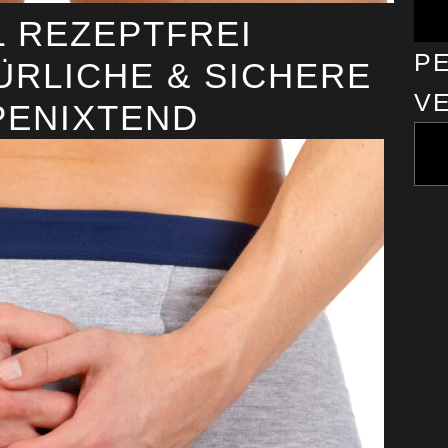
 REZEPTFREI
PE
ÜRLICHE & SICHERE
E
PENIXTEND