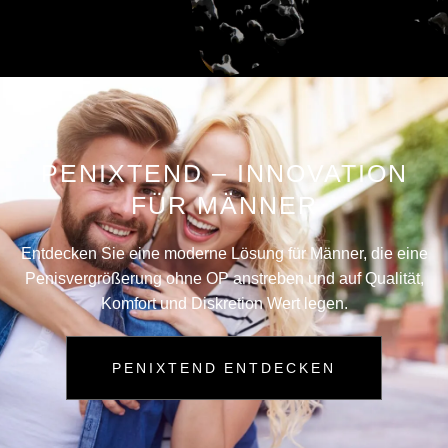
PENIXTEND – INNOVATION
FÜR MÄNNER
Entdecken Sie eine moderne Lösung für Männer, die eine
Penisvergrößerung ohne OP anstreben und auf Qualität,
Komfort und Diskretion Wert legen.
PENIXTEND ENTDECKEN