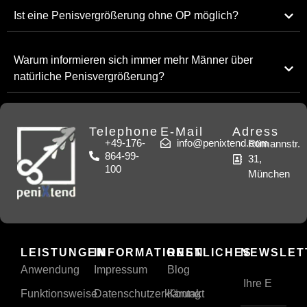
Ist eine Penisvergrößerung ohne OP möglich?
Warum informieren sich immer mehr Männer über
natürliche Penisvergrößerung?
Telephone
E-Mail
Adress
+49-176-
info@penixtend.com
Rümannstr.
864-99-
31,
100
München
LEISTUNGEN
INFORMATIONEN
RESTLICHES
NEWSLET
Anwendung
Impressum
Blog
Funktionsweise
Datenschutzerklärung
Kontakt