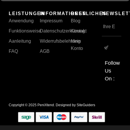
LEISTUNGEN
INFORMATIONEN
RESTLICHES
NEWSLET
Anwendung
Impressum
Blog
Funktionsweise
Datenschutzerklärung
Kontakt
Aanleitung
Widerrufsbelehrung
Mein
Konto
FAQ
AGB
Follow
Us
On :
Copyright © 2025 PeniXtend. Designed by
SiteGuiders