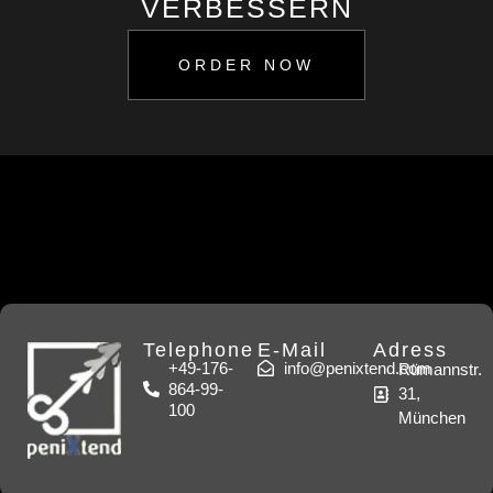
ERBESSERN
ORDER NOW
Telephone
E-Mail
Adress
+49-176-
info@penixtend.com
Rümannstr.
864-99-
31,
100
München