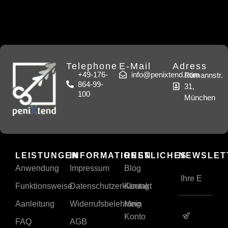
Telephone
E-Mail
Adress
+49-176-
info@penixtend.com
Rümannstr.
864-99-
31,
100
München
LEISTUNGEN
INFORMATIONEN
RESTLICHES
NEWSLET
Anwendung
Impressum
Blog
Funktionsweise
Datenschutzerklärung
Kontakt
Aanleitung
Widerrufsbelehrung
Mein
Konto
FAQ
AGB