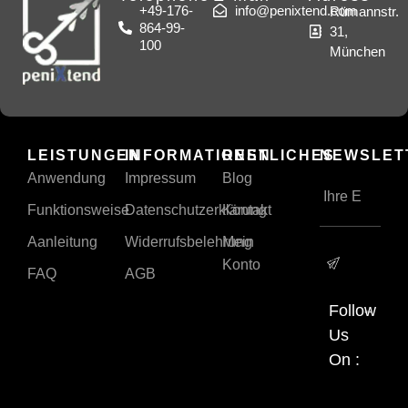
+49-176-
info@penixtend.com
Rümannstr.
864-99-
31,
100
München
LEISTUNGEN
INFORMATIONEN
RESTLICHES
NEWSLET
Anwendung
Impressum
Blog
Funktionsweise
Datenschutzerklärung
Kontakt
Aanleitung
Widerrufsbelehrung
Mein
Konto
FAQ
AGB
Follow
Us
On :