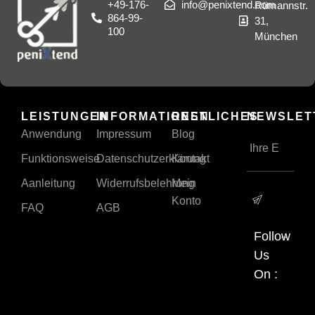
+49-176-
info@penixtend.com
Rümannstr.
864-99-
31,
100
München
LEISTUNGEN
INFORMATIONEN
RESTLICHES
NEWSLET
Anwendung
Impressum
Blog
Funktionsweise
Datenschutzerklärung
Kontakt
Aanleitung
Widerrufsbelehrung
Mein
Konto
FAQ
AGB
Follow
Us
On :