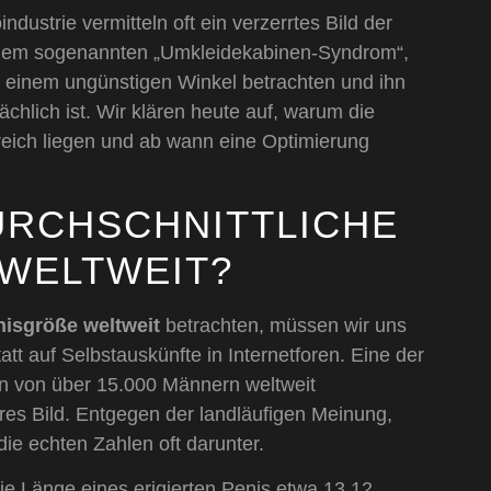
dustrie vermitteln oft ein verzerrtes Bild der
r dem sogenannten „Umkleidekabinen-Syndrom“,
s einem ungünstigen Winkel betrachten und ihn
sächlich ist. Wir klären heute auf, warum die
eich liegen und ab wann eine Optimierung
DURCHSCHNITTLICHE
WELTWEIT?
nisgröße weltweit
betrachten, müssen wir uns
att auf Selbstauskünfte in Internetforen. Eine der
n von über 15.000 Männern weltweit
res Bild. Entgegen der landläufigen Meinung,
die echten Zahlen oft darunter.
die Länge eines erigierten Penis etwa 13,12